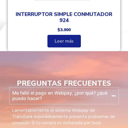
INTERRUPTOR SIMPLE CONMUTADOR
924
$
3.900
Leer más
PREGUNTAS FRECUENTES
Me falló el pago en Webpay, ¿por qué? ¿qué
puedo hacer?
Lamentablemente el sistema Webpay de
TransBank esporádicamente presenta problemas de
conexión. Si tu compra es rechazada por favor