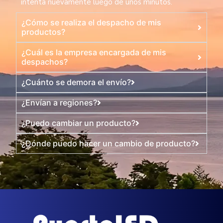
intenta nuevamente luego de unos minutos.
¿Cómo se realiza el despacho de mis
productos?
¿Cuál es la empresa encargada de mis
despachos?
¿Cuánto se demora el envío?
¿Envían a regiones?
¿Puedo cambiar un producto?
¿Dónde puedo hacer un cambio de producto?