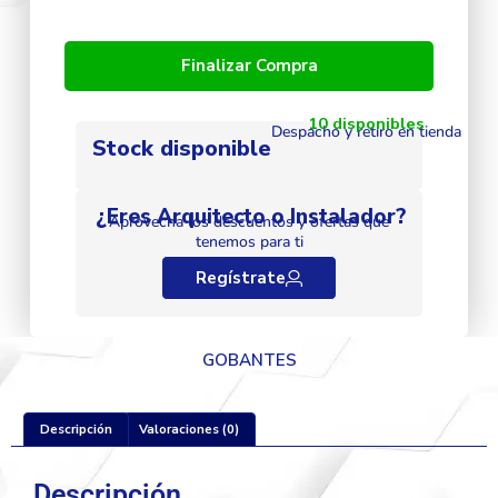
Finalizar Compra
10 disponibles
Despacho y retiro en tienda
Stock disponible
¿Eres Arquitecto o Instalador?
Aprovecha los descuentos y ofertas que
tenemos para ti
Regístrate
GOBANTES
Descripción
Valoraciones (0)
Descripción