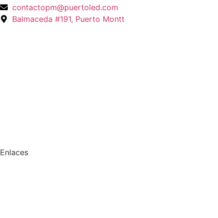
contactopm@puertoled.com
Balmaceda #191, Puerto Montt
Enlaces